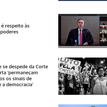
é respeito às
e poderes
 se despede da Corte
erta ‘permaneçam
os os sinais de
e a democracia’