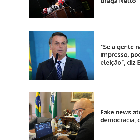
Braga Netto
“Se a gente n
impresso, po
eleição”, diz
Fake news at
democracia, 