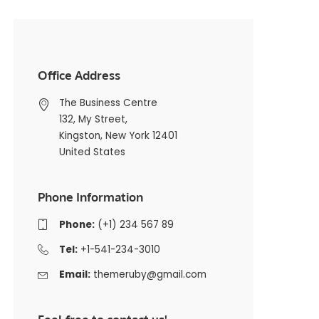
Office Address
The Business Centre
132, My Street,
Kingston, New York 12401
United States
Phone Information
Phone:
(+1) 234 567 89
Tel:
+1-541-234-3010
Email:
themeruby@gmail.com