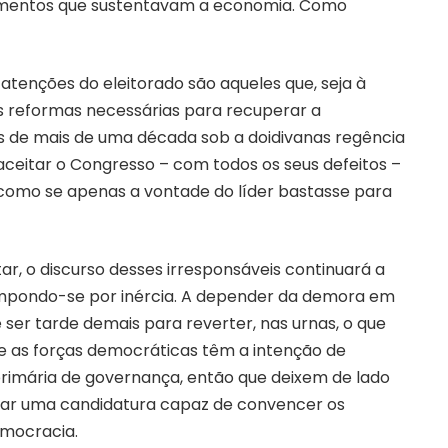
damentos que sustentavam a economia. Como
 atenções do eleitorado são aqueles que, seja à
às reformas necessárias para recuperar a
s de mais de uma década sob a doidivanas regência
aceitar o Congresso – com todos os seus defeitos –
 como se apenas a vontade do líder bastasse para
r, o discurso desses irresponsáveis continuará a
impondo-se por inércia. A depender da demora em
 ser tarde demais para reverter, nas urnas, o que
Se as forças democráticas têm a intenção de
 primária de governança, então que deixem de lado
lizar uma candidatura capaz de convencer os
emocracia.