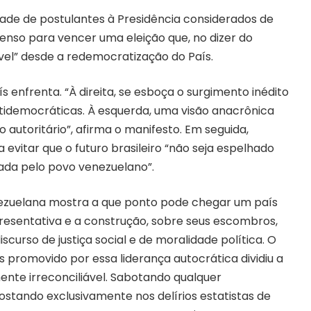
tidade de postulantes à Presidência considerados de
nso para vencer uma eleição que, no dizer do
vel” desde a redemocratização do País.
ís enfrenta. “À direita, se esboça o surgimento inédito
idemocráticas. À esquerda, uma visão anacrônica
 autoritário”, afirma o manifesto. Em seguida,
evitar que o futuro brasileiro “não seja espelhado
ada pelo povo venezuelano”.
nezuelana mostra a que ponto pode chegar um país
resentativa e a construção, sobre seus escombros,
scurso de justiça social e de moralidade política. O
s promovido por essa liderança autocrática dividiu a
nte irreconciliável. Sabotando qualquer
ostando exclusivamente nos delírios estatistas de