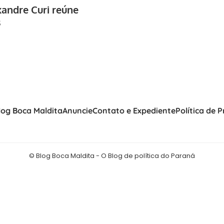
xandre Curi reúne
s
log Boca Maldita
Anuncie
Contato e Expediente
Política de 
© Blog Boca Maldita - O Blog de política do Paraná