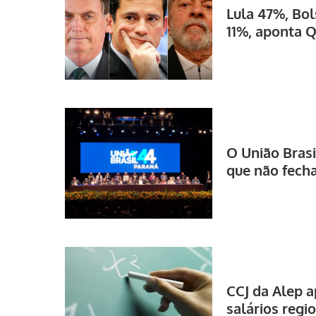
Lula 47%, Bo
11%, aponta 
O União Brasi
que não fech
CCJ da Alep a
salários regi