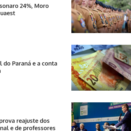
lsonaro 24%, Moro
Quaest
l do Paraná e a conta
a
prova reajuste dos
onal e de professores