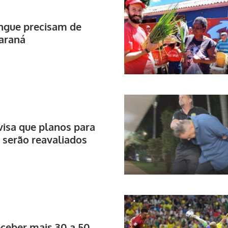
ngue precisam de
araná
visa que planos para
 serão reavaliados
eceber mais 30 a 50