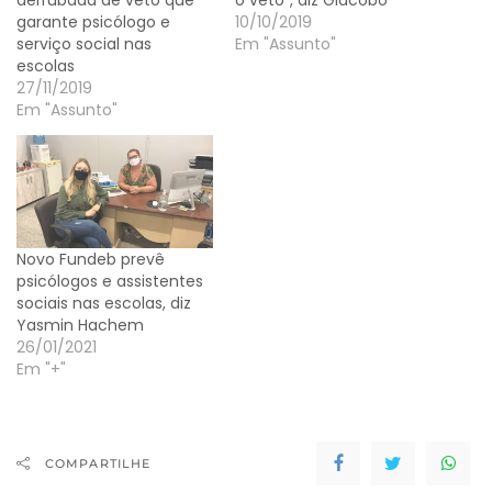
derrubada de veto que
o veto”, diz Giacobo
garante psicólogo e
10/10/2019
serviço social nas
Em "Assunto"
escolas
27/11/2019
Em "Assunto"
Novo Fundeb prevê
psicólogos e assistentes
sociais nas escolas, diz
Yasmin Hachem
26/01/2021
Em "+"
COMPARTILHE