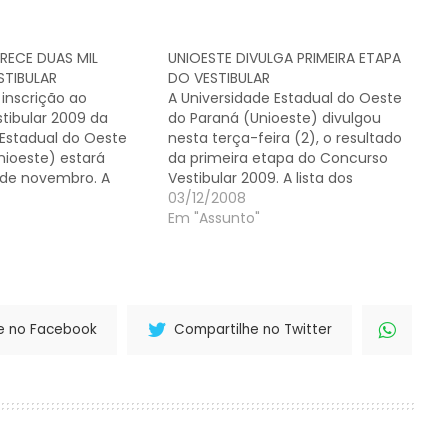
RECE DUAS MIL
UNIOESTE DIVULGA PRIMEIRA ETAPA
STIBULAR
DO VESTIBULAR
inscrição ao
A Universidade Estadual do Oeste
tibular 2009 da
do Paraná (Unioeste) divulgou
 Estadual do Oeste
nesta terça-feira (2), o resultado
nioeste) estará
da primeira etapa do Concurso
 de novembro. A
Vestibular 2009. A lista dos
pa acontecerá no dia
aprovados, bem como o
03/12/2008
ro, das 8h30 às 13
ensalamento da segunda etapa,
Em "Assunto"
cais a serem
está disponível no site
s cinco cidades sede
www.unioeste.br/vestibular. A
 Universidade. A…
próxima etapa será no dia 14. Os
candidatos precisam levar aos
locias…
e no Facebook
Compartilhe no Twitter