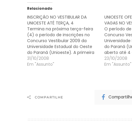
Relacionado
INSCRIÇÃO NO VESTIBULAR DA
UNIOESTE OFE
UNIOESTE ATÉ TERÇA, 4
VAGAS NO VE
Termina na próxima terça-feira
O período de 
(4) o período de inscrições no
Concurso Ves
Concurso Vestibular 2009 da
Universidade
Universidade Estadual do Oeste
do Paraná (U
do Paraná (Unioeste). A primeira
aberto até 4
etapa de provas acontece no dia
31/10/2008
primeira eta
23/10/2008
23/11/08, das 8h30 às 13 horas, nos
Em "Assunto"
23 de novemb
Em "Assunto"
locais a serem definidos nas
horas, nos lo
cinco cidades sede dos Campi da
definidos na
Universidade. A segunda…
dos Campi da
Compartilh
COMPARTILHE