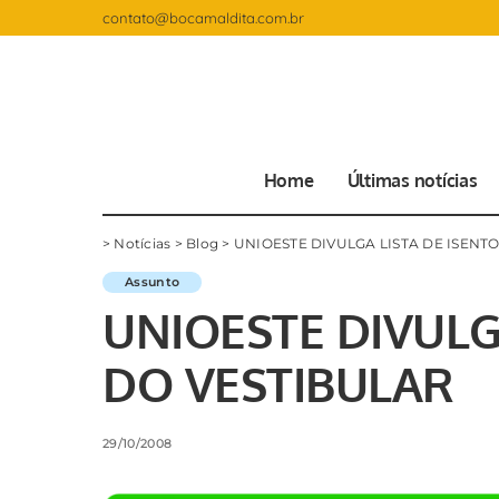
contato@bocamaldita.com.br
Home
Últimas notícias
>
Notícias
>
Blog
>
UNIOESTE DIVULGA LISTA DE ISENT
Assunto
UNIOESTE DIVULG
DO VESTIBULAR
29/10/2008