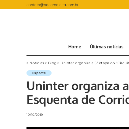
contato@bocamaldita.com.br
Home
Últimas notícias
>
Notícias
>
Blog
>
Uninter organiza a 5ª etapa do “Circu
Esporte
Uninter organiza a
Esquenta de Corri
10/10/2019