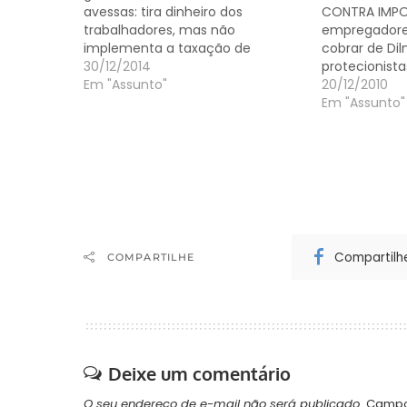
avessas: tira dinheiro dos
CONTRA IMPO
trabalhadores, mas não
empregadores 
implementa a taxação de
cobrar de Di
fortunas dos poderosos." do
30/12/2014
protecionista
presidente da Força Sindical,
Em "Assunto"
fiscais Marce
20/12/2010
Miguel Torres, sobre o anúncio do
Estado de S.
Em "Assunto"
corte de R$ 18 bilhões em
da invasão de
benefícios trabalhistas feito
e trabalho d
ontem. no Painel, da Folha de…
de lado para
cruzada em 
Compartilh
COMPARTILHE
Deixe um comentário
O seu endereço de e-mail não será publicado.
Campo