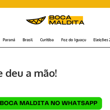
Paraná
Brasil
Curitiba
Foz do Iguaçu
Eleições
e deu a mão!