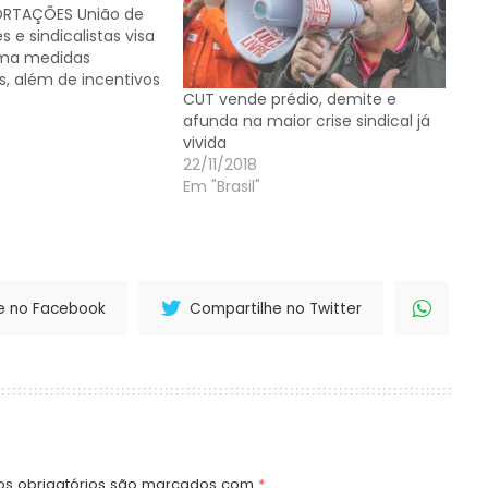
RTAÇÕES União de
e sindicalistas visa
lma medidas
s, além de incentivos
CUT vende prédio, demite e
lo Rehder, de O
afunda na maior crise sindical já
 Paulo Sob ameaça
vivida
 importados, capital
22/11/2018
eixaram as diferenças
Em "Brasil"
 juntar forças numa
defesa…
e no Facebook
Compartilhe no Twitter
s obrigatórios são marcados com
*