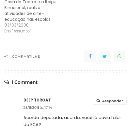
Casa do Teatro e a Itaipu
Binacional, realiza
atividades de arte-
educação nas escolas
do município. O ano
03/03/2008
letivo das escolas
Em "Assunto"
públicas começou com
muita criatividade e
aventura. Pelo menos,
naquelas que estão
COMPARTILHE
sendo visitadas pelo
Projeto Opakatu,
comboio que promove
atividades gratuitas de
1 Comment
arte-educação, cultura e
cidadania,…
DEEP THROAT
Responder
25/11/2011 às 17:14
Acorda deputada, acorda, você já ouviu falar
do ECA?