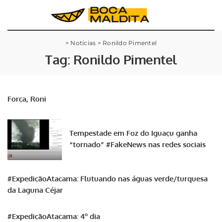
>
Notícias
>
Ronildo Pimentel
Tag:
Ronildo Pimentel
Força, Roni
Tempestade em Foz do Iguaçu ganha
“tornado” #FakeNews nas redes sociais
#ExpediçãoAtacama: Flutuando nas águas verde/turquesa
da Laguna Céjar
#ExpediçãoAtacama: 4º dia