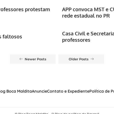
rofessores protestam
APP convoca MST e CU
rede estadual no PR
Casa Civil e Secretar
 faltosos
professores
Newer Posts
Older Posts
log Boca Maldita
Anuncie
Contato e Expediente
Política de 