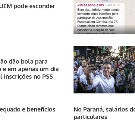
 UEM pode esconder
não dão bola para
o e em apenas um dia
il inscrições no PSS
dequado e benefícios
No Paraná, salários 
particulares