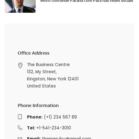
Moro confunde Paraná com Pará nas redes sociais
Office Address
The Business Centre
132, My Street,
Kingston, New York 12401
United States
Phone Information
Phone:
(+1) 234 567 89
Tel:
+1-541-234-3010
Email:
themeruby@gmail.com