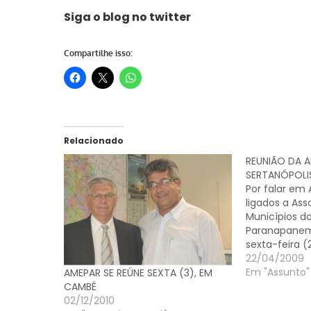
Siga o blog no
twitter
Compartilhe isso:
Relacionado
REUNIÃO DA 
SERTANÓPOLI
Por falar em 
ligados a As
Municípios d
Paranapanem
sexta-feira (
reunião ordi
22/04/2009
2009. O even
Em "Assunto"
AMEPAR SE REÚNE SEXTA (3), EM
presidente, o
CAMBÉ
Sabáudia Almir
02/12/2010