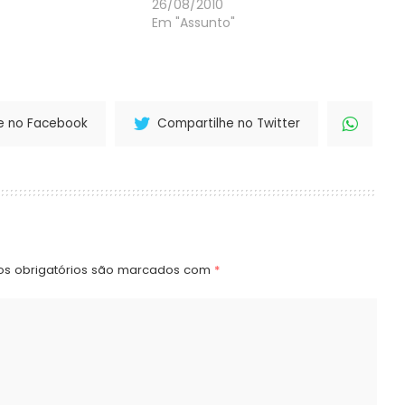
ão Paroquial da Igreja
26/08/2010
tanópolis.
Em "Assunto"
e no Facebook
Compartilhe no Twitter
s obrigatórios são marcados com
*