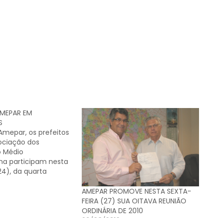
AMEPAR EM
S
Amepar, os prefeitos
sociação dos
o Médio
a participam nesta
24), da quarta
nária da entidade em
to, convocado pelo
AMEPAR PROMOVE NESTA SEXTA-
 prefeito de
FEIRA (27) SUA OITAVA REUNIÃO
 Batista, terá início
ORDINÁRIA DE 2010