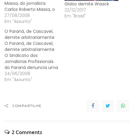
Massa, do jornalista
Globo demite Waack
Carlos Roberto Massa, o
22/12/2017
Ratinho, no Paraná
27/08/2008
Em "Brasil"
demitiram 14 jornalistas
Em "Assunto"
nos últimos dias.
O Paraná, de Cascavel,
Segundo o diretor de
demite arbitrariamente
jornalismo, Carlos
O Paraná, de Cascavel,
Delgado, as TVs passam
demite arbitrariamente
por uma "reestruturação
O Sindicato dos
interna". A Rede Massa
Jornalistas Profissionais
tem quatro emissoras no
do Paraná denuncia uma
Estado: TV…
situação de
24/06/2008
arbitrariedade
Em "Assunto"
identificada no jornal O
Paraná, de Cascavel.
Desde outubro passado,
o veículo é mais uma
COMPARTILHE
empresa do Grupo
Alfredo Kaefer. Em
março último, o jornal
passou a circular às
2 Comments
segundas-feiras. Ou seja,