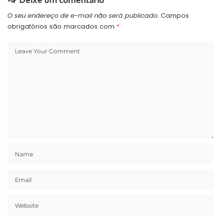
e/ou estadual mudar a…
O seu endereço de e-mail não será publicado.
Campos
obrigatórios são marcados com
*