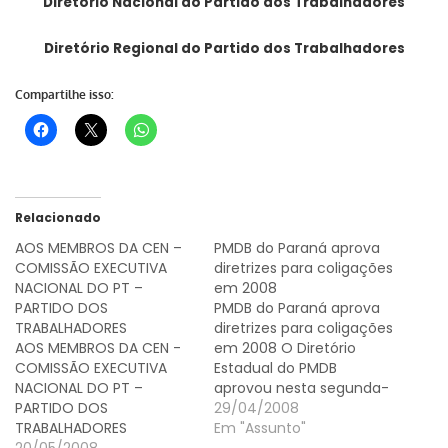
Diretório Nacional do Partido dos Trabalhadores
Diretório Regional do Partido dos Trabalhadores
Compartilhe isso:
Relacionado
AOS MEMBROS DA CEN –
PMDB do Paraná aprova
COMISSÃO EXECUTIVA
diretrizes para coligações
NACIONAL DO PT –
em 2008
PARTIDO DOS
PMDB do Paraná aprova
TRABALHADORES
diretrizes para coligações
AOS MEMBROS DA CEN -
em 2008 O Diretório
COMISSÃO EXECUTIVA
Estadual do PMDB
NACIONAL DO PT –
aprovou nesta segunda-
PARTIDO DOS
feira (27) as diretrizes
29/04/2008
TRABALHADORES
para as coligações
Em "Assunto"