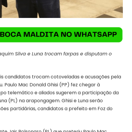
aquim Silva e Luna trocam farpas e disputam o
s candidatos trocam cotoveladas e acusações pela
 Paulo Mac Donald Ghisi (PP) fez chegar à
po telemático e aliados sugerem a participação da
na (PL) na arapongagem. Ghisi e Luna serão
es partidárias, candidatos a prefeito em Foz do
nte Jair Bolsonaro (PL) que preteriu Paulo Mac