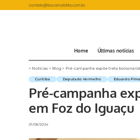
contato@bocamaldita.com.br
Home
Últimas notícias
>
Notícias
>
Blog
>
Pré-campanha expõe treta bolsonaris
Curitiba
Deputado Vermelho
Eduardo Pime
Pré-campanha expõ
em Foz do Iguaçu
01/08/2024