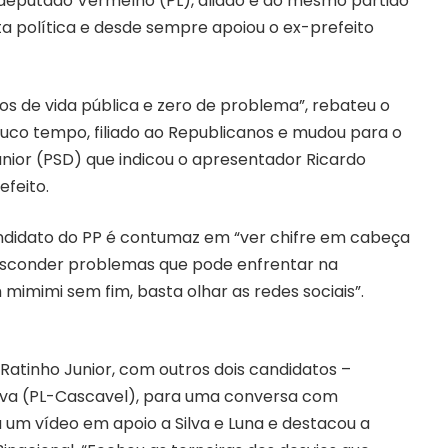
o deputado Vermelho (PL), aliado e do mesmo partido
lta política e desde sempre apoiou o ex-prefeito
os de vida pública e zero de problema”, rebateu o
pouco tempo, filiado ao Republicanos e mudou para o
ior (PSD) que indicou o apresentador Ricardo
feito.
andidato do PP é contumaz em “ver chifre em cabeça
 esconder problemas que pode enfrentar na
mimimi sem fim, basta olhar as redes sociais”.
tinho Junior, com outros dois candidatos –
ilva (PL-Cascavel), para uma conversa com
 um vídeo em apoio a Silva e Luna e destacou a