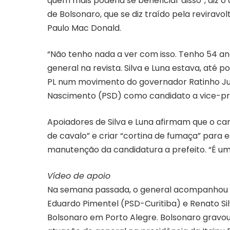
quem mais poderia se beneficiar disso”, diz 
de Bolsonaro, que se diz traído pela reviravo
Paulo Mac Donald.
“Não tenho nada a ver com isso. Tenho 54 an
general na revista. Silva e Luna estava, até 
PL num movimento do governador Ratinho Jun
Nascimento (PSD) como candidato a vice-pre
Apoiadores de Silva e Luna afirmam que o c
de cavalo” e criar “cortina de fumaça” para
manutenção da candidatura a prefeito. “É um 
Vídeo de apoio
Na semana passada, o general acompanhou Ra
Eduardo Pimentel (PSD-Curitiba) e Renato S
Bolsonaro em Porto Alegre. Bolsonaro gravou