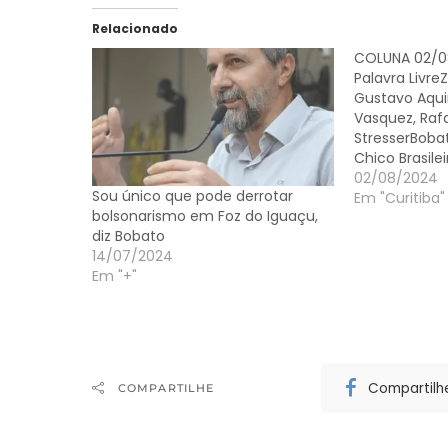
Relacionado
COLUNA 02/0
Palavra Livre
Gustavo Aqui
Vasquez, Raf
StresserBoba
Chico Brasile
nomear o pro
02/08/2024
Sou único que pode derrotar
(PV) no coma
Em "Curitiba"
bolsonarismo em Foz do Iguaçu,
Municipal de
diz Bobato
Governança n
14/07/2024
Mezomo que v
Em "+"
gabinete do p
Compartilh
COMPARTILHE