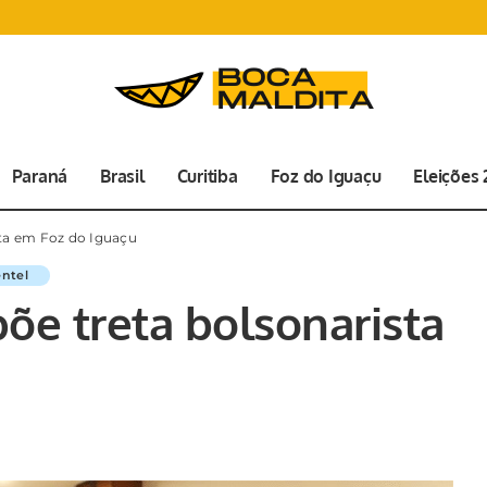
Paraná
Brasil
Curitiba
Foz do Iguaçu
Eleições
ta em Foz do Iguaçu
ntel
e treta bolsonarista