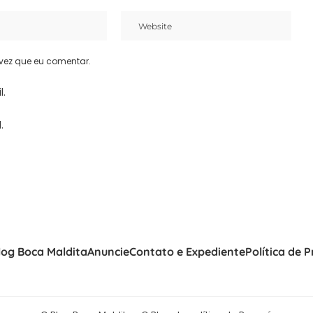
vez que eu comentar.
l.
.
log Boca Maldita
Anuncie
Contato e Expediente
Política de 