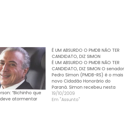
É UM ABSURDO O PMDB NÃO TER
CANDIDATO, DIZ SIMON
É UM ABSURDO O PMDB NÃO TER
CANDIDATO, DIZ SIMON O senador
Pedro Simon (PMDB-RS) é o mais
novo Cidadão Honorário do
Paraná. Simon recebeu nesta
rson: “Bichinho que
segunda-feira (19) título proposto
19/10/2009
 deve atormentar
pelo deputado Caíto Quintana
Em "Assunto"
(PMDB). Antes da solenidade o
senador concedeu entrevista
coletiva à imprensa e falou
principalmente sobre as…