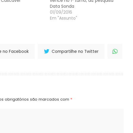
 Cascavel
vence no 1º turno, diz pesquisa
Data Sonda
01/09/2016
Em "Assunto"
e no Facebook
Compartilhe no Twitter
s obrigatórios são marcados com
*