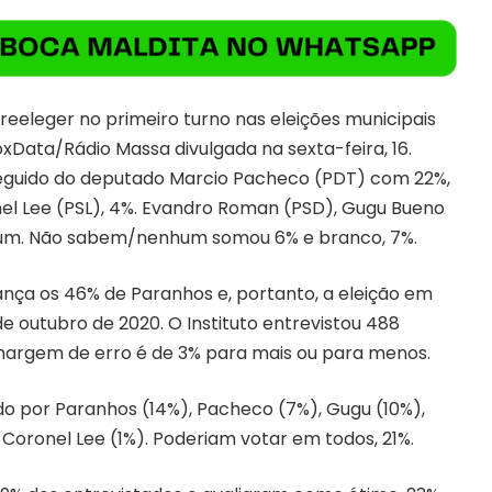
reeleger no primeiro turno nas eleições municipais
xData/Rádio Massa divulgada na sexta-feira, 16.
seguido do deputado Marcio Pacheco (PDT) com 22%,
nel Lee (PSL), 4%. Evandro Roman (PSD), Gugu Bueno
a um. Não sabem/nenhum somou 6% e branco, 7%.
ança os 46% de Paranhos e, portanto, a eleição em
e outubro de 2020. O Instituto entrevistou 488
 A margem de erro é de 3% para mais ou para menos.
do por Paranhos (14%), Pacheco (7%), Gugu (10%),
 Coronel Lee (1%). Poderiam votar em todos, 21%.