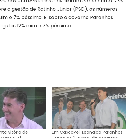
 19% dos entrevistados o avaliaram como ótimo, 23%
bre a gestão de Ratinho Júnior (PSD), os números
ruim e 7% péssimo. E, sobre o governo Paranhos
gular, 12% ruim e 7% péssimo.
ta vitória de
Em Cascavel, Leonaldo Paranhos