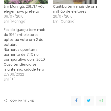
Em Maringá, 261.717 vão
Curitiba tem mais de um
eleger novo prefeito
milhão de eleitores
09/07/2016
26/07/2016
Em "Maringá"
Em "Curitiba"
Foz do Iguaçu tem mais
de 196,1 mil eleitores
aptos ao voto em 2 de
outubro
Números apontam
aumento de 7,1% no
comparativo com 2020;
Caso tendência se
mantenha, cidade terá
segundo turno em 2024
27/06/2022
Foz do Iguaçu terá
Em "+"
196.158 eleitores aptos a
votar no primeiro e no
segundo turno das
eleições de outubro
COMPARTILHE
deste ano. Os números
indicam um aumento