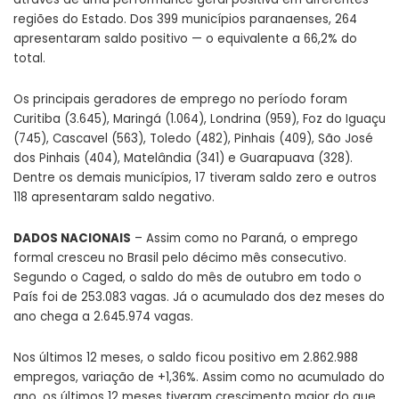
regiões do Estado. Dos 399 municípios paranaenses, 264
apresentaram saldo positivo — o equivalente a 66,2% do
total.
Os principais geradores de emprego no período foram
Curitiba (3.645), Maringá (1.064), Londrina (959), Foz do Iguaçu
(745), Cascavel (563), Toledo (482), Pinhais (409), São José
dos Pinhais (404), Matelândia (341) e Guarapuava (328).
Dentre os demais municípios, 17 tiveram saldo zero e outros
118 apresentaram saldo negativo.
DADOS NACIONAIS
– Assim como no Paraná, o emprego
formal cresceu no Brasil pelo décimo mês consecutivo.
Segundo o Caged, o saldo do mês de outubro em todo o
País foi de 253.083 vagas. Já o acumulado dos dez meses do
ano chega a 2.645.974 vagas.
Nos últimos 12 meses, o saldo ficou positivo em 2.862.988
empregos, variação de +1,36%. Assim como no acumulado do
ano, os últimos 12 meses tiveram crescimento maior do que