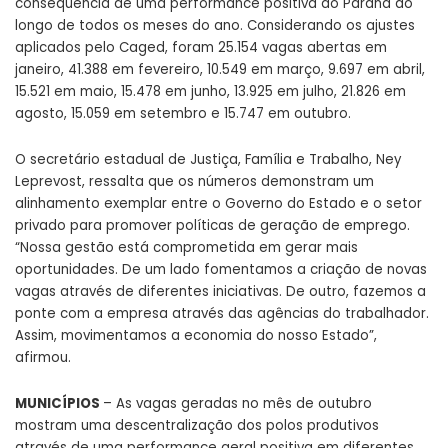
consequência de uma performance positiva do Paraná ao
longo de todos os meses do ano. Considerando os ajustes
aplicados pelo Caged, foram 25.154 vagas abertas em
janeiro, 41.388 em fevereiro, 10.549 em março, 9.697 em abril,
15.521 em maio, 15.478 em junho, 13.925 em julho, 21.826 em
agosto, 15.059 em setembro e 15.747 em outubro.
O secretário estadual de Justiça, Família e Trabalho, Ney
Leprevost, ressalta que os números demonstram um
alinhamento exemplar entre o Governo do Estado e o setor
privado para promover políticas de geração de emprego.
“Nossa gestão está comprometida em gerar mais
oportunidades. De um lado fomentamos a criação de novas
vagas através de diferentes iniciativas. De outro, fazemos a
ponte com a empresa através das agências do trabalhador.
Assim, movimentamos a economia do nosso Estado”,
afirmou.
MUNICÍPIOS
– As vagas geradas no mês de outubro
mostram uma descentralização dos polos produtivos
através de uma performance geral positiva em diferentes