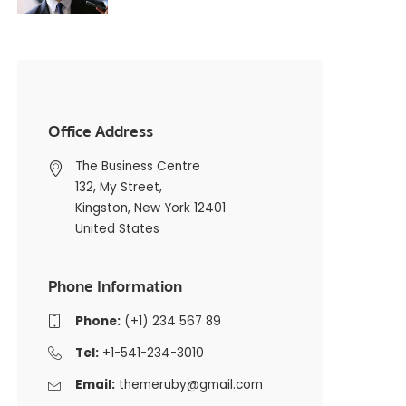
Office Address
The Business Centre
132, My Street,
Kingston, New York 12401
United States
Phone Information
Phone:
(+1) 234 567 89
Tel:
+1-541-234-3010
Email:
themeruby@gmail.com