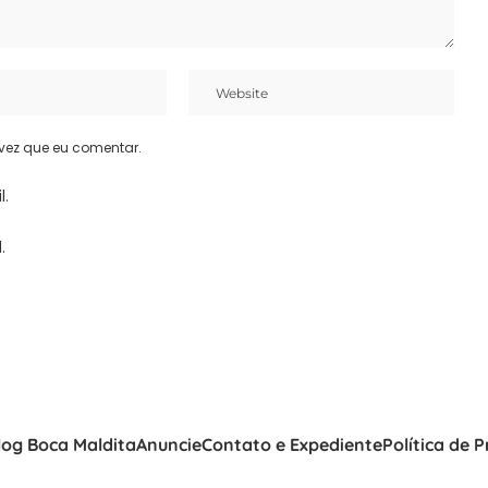
vez que eu comentar.
l.
.
log Boca Maldita
Anuncie
Contato e Expediente
Política de 