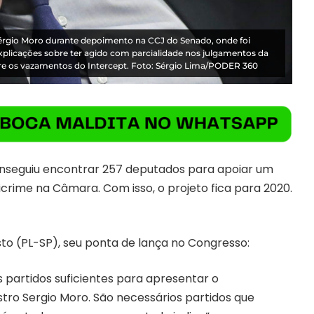
Sérgio Moro durante depoimento na CCJ do Senado, onde foi
xplicações sobre ter agido com parcialidade nos julgamentos da
bre os vazamentos do Intercept. Foto: Sérgio Lima/PODER 360
 conseguiu encontrar 257 deputados para apoiar um
crime na Câmara. Com isso, o projeto fica para 2020.
sto (PL-SP), seu ponta de lança no Congresso:
partidos suficientes para apresentar o
tro Sergio Moro. São necessários partidos que