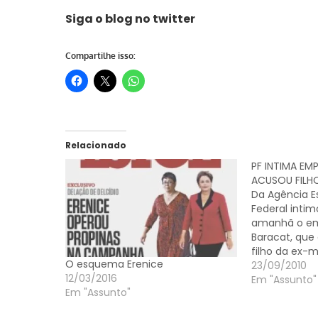
Siga o blog no
twitter
Compartilhe isso:
Relacionado
PF INTIMA EM
ACUSOU FILHO
Da Agência Es
Federal inti
amanhã o em
Baracat, que 
filho da ex-mi
O esquema Erenice
Erenice Guerr
23/09/2010
12/03/2016
sucesso" e 
Em "Assunto"
Em "Assunto"
de R$ 25 mil,
empresa de t