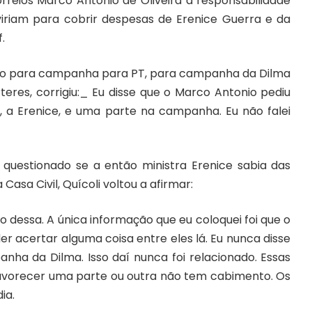
rreios Marco Antonio de Oliveira a responsabilidade
viriam para cobrir despesas de Erenice Guerra e da
.
eiro para campanha para PT, para campanha da Dilma
teres, corrigiu:_ Eu disse que o Marco Antonio pediu
, a Erenice, e uma parte na campanha. Eu não falei
o questionado se a então ministra Erenice sabia das
sa Civil, Quícoli voltou a afirmar:
o dessa. A única informação que eu coloquei foi que o
r acertar alguma coisa entre eles lá. Eu nunca disse
nha da Dilma. Isso daí nunca foi relacionado. Essas
favorecer uma parte ou outra não tem cabimento. Os
ia.