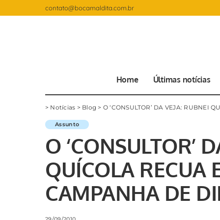
contato@bocamaldita.com.br
Home
Últimas notícias
>
Notícias
>
Blog
>
O ‘CONSULTOR’ DA VEJA: RUBNEI Q
Assunto
O ‘CONSULTOR’ DA
QUÍCOLA RECUA E
CAMPANHA DE D
29/09/2010