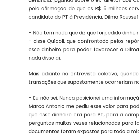
denúncia, jogando sobre o ex-diretor dos Co
pela afirmação de que os R$ 5 milhões ser
candidata do PT à Presidência, Dilma Rousseff
– Não tem nada que diz que foi pedido dinh
– disse Quícoli, que confrontado pelos repór
esse dinheiro para poder favorecer a Dilma
nada disso aí.
Mais adiante na entrevista coletiva, quand
transações que supostamente ocorreriam na Ca
– Eu não sei. Nunca posicionei uma informaçã
Marco Antonio me pediu esse valor para pode
que esse dinheiro era para PT, para a campa
perguntas muitas vezes relacionadas para 
documentos foram expostos para toda a míd