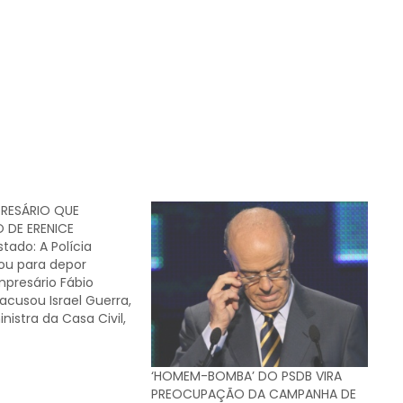
PRESÁRIO QUE
 DE ERENICE
tado: A Polícia
mou para depor
presário Fábio
acusou Israel Guerra,
nistra da Casa Civil,
a, de cobrar "taxa de
pagamentos mensais
 para ajudar a
‘HOMEM-BOMBA’ DO PSDB VIRA
ransporte aéreo
PREOCUPAÇÃO DA CAMPANHA DE