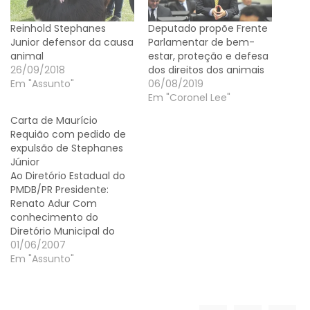
Reinhold Stephanes
Deputado propõe Frente
Junior defensor da causa
Parlamentar de bem-
animal
estar, proteção e defesa
26/09/2018
dos direitos dos animais
Em "Assunto"
06/08/2019
Em "Coronel Lee"
Carta de Maurício
Requião com pedido de
expulsão de Stephanes
Júnior
Ao Diretório Estadual do
PMDB/PR Presidente:
Renato Adur Com
conhecimento do
Diretório Municipal do
PMDB/PR Presidente:
01/06/2007
Doático Santos Curitiba
Em "Assunto"
31 de maio de 2007,
Prezados, Um partido só
se constrói com unidade,