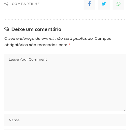
disciplina, coerência com
COMPARTILHE
a sua história política e
com os compromissos
assumidos nas disputas
eleitorais. Esta é a…
Deixe um comentário
O seu endereço de e-mail não será publicado.
Campos
obrigatórios são marcados com
*