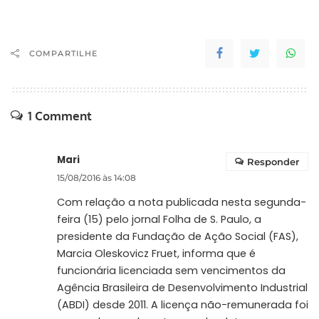
semana. Entre outras
pautas, vão discutir a
renegociação das
dívidas dos municípios,
COMPARTILHE
adiada por pressão do
governo federal, e o
pagamento de
precatórios,…
1 Comment
Mari
Responder
15/08/2016 às 14:08
Com relação a nota publicada nesta segunda-
feira (15) pelo jornal Folha de S. Paulo, a
presidente da Fundação de Ação Social (FAS),
Marcia Oleskovicz Fruet, informa que é
funcionária licenciada sem vencimentos da
Agência Brasileira de Desenvolvimento Industrial
(ABDI) desde 2011. A licença não-remunerada foi