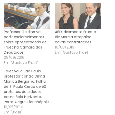
Professor Galdino vai
ABDI desmente Fruet e
pedir esclarecimentos
diz Marcia atrapalha
sobre aposentadoria de
novas contratações
Fruet na Câmara dos
16/08/2016
Deputados
Em "Gustavo Fruet"
09/09/2016
Em "Gustavo Fruet"
Fruet vai a São Paulo
protestar contra Dilma
Mônica Bergamo, Folha
de S. Paulo Cerca de 50
prefeitos, de cidades
como Belo Horizonte,
Porto Alegre, Florianópolis
e Curitiba, vão se reunir
16/05/2014
em SP na próxima
Em "Brasil"