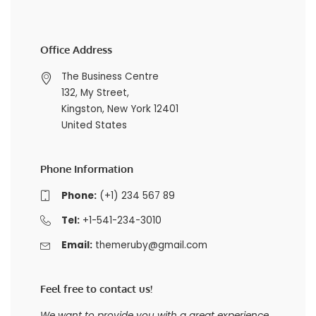
Office Address
The Business Centre
132, My Street,
Kingston, New York 12401
United States
Phone Information
Phone:
(+1) 234 567 89
Tel:
+1-541-234-3010
Email:
themeruby@gmail.com
Feel free to contact us!
We want to provide you with a great experience