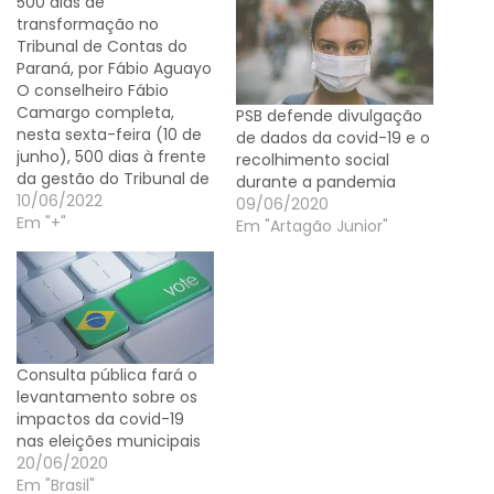
500 dias de
transformação no
Tribunal de Contas do
Paraná, por Fábio Aguayo
O conselheiro Fábio
Camargo completa,
PSB defende divulgação
nesta sexta-feira (10 de
de dados da covid-19 e o
junho), 500 dias à frente
recolhimento social
da gestão do Tribunal de
durante a pandemia
Contas do Paraná (TCE-
10/06/2022
09/06/2020
PR), instituição que
Em "+"
Em "Artagão Junior"
chegou aos 75 anos
cuidando da fiscalização
contábil, financeira,
orçamentária,
operacional e
patrimonial dos órgãos e
Consulta pública fará o
entidades públicas do
levantamento sobre os
Estado, quanto à
impactos da covid-19
legalidade, legitimidade
nas eleições municipais
e…
20/06/2020
Em "Brasil"