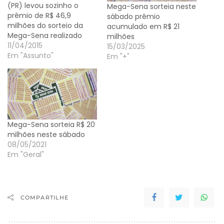
(PR) levou sozinho o
Mega-Sena sorteia neste
prêmio de R$ 46,9
sábado prêmio
milhões do sorteio da
acumulado em R$ 21
Mega-Sena realizado
milhões
neste sábado (11). Os
11/04/2015
15/03/2025
números sorteados pela
Em "Assunto"
Em "+"
Caixa Econômica Federal
no concurso de número
1.694 foram: 20 - 29 - 34
- 37 - 45 - 57. Segundo a
Caixa, 348 apostadores…
Mega-Sena sorteia R$ 20
milhões neste sábado
08/05/2021
Em "Geral"
COMPARTILHE