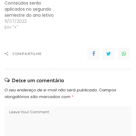
Conteúdos serão
aplicados no segundo
semestre do ano letivo
de 2022, em formato
11/07/2022
remoto Os estudantes e
Em "+"
professores de mestrado
e doutorado das sete
instituições estaduais de
ensino superior
COMPARTILHE
paranaenses podem
cursar matérias
ofertadas pela
Universidade Federal do
Deixe um comentário
Paraná (UFPR), no âmbito
do…
O seu endereço de e-mail não será publicado.
Campos
obrigatórios são marcados com
*