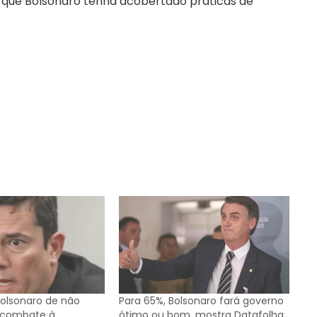
m que Bolsonaro tenha acobertado práticas de
olsonaro de não
Para 65%, Bolsonaro fará governo
o combate à
ótimo ou bom, mostra Datafolha