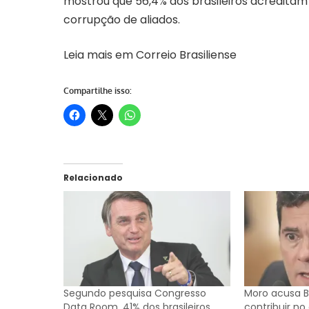
mostrou que 56,4% dos brasileiros acredita
corrupção de aliados.
Leia mais em
Correio Brasiliense
Compartilhe isso:
Relacionado
Segundo pesquisa Congresso
Moro acusa B
Data Room, 41% dos brasileiros
contribuir n