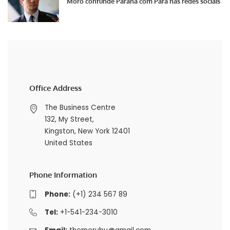
Moro confunde Paraná com Pará nas redes sociais
Office Address
The Business Centre
132, My Street,
Kingston, New York 12401
United States
Phone Information
Phone:
(+1) 234 567 89
Tel:
+1-541-234-3010