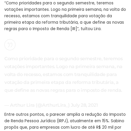
“Como prioridades para o segundo semestre, teremos
votações importantes. Logo na primeira semana, na volta do
recesso, estamos com tranquilidade para votação da
primeira etapa da reforma tributária, a que define as novas
regras para o Imposto de Renda [IR]”, tuítou Lira.
Como prioridade para o segundo semestre, teremos
votações importantes. Logo na primeira semana, na
volta do recesso, estamos com tranquilidade para
votação da primeira etapa da reforma tributária, a
que define as novas regras para o imposto de renda.
— Arthur Lira (@ArthurLira_)
July 28, 2021
Entre outros pontos, o parecer amplia a redução do Imposto
de Renda Pessoa Jurídica (IRPJ), atualmente em 15%. Sabino
propôs que, para empresas com lucro de até R$ 20 mil por