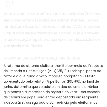
Vamos analisar também a privatização dos Correios,
além das reformas política e administrativa. Temos
ainda que discutir a reforma eleitoral. A Câmara dos
Deputados segue fazendo seu papel, que é aprovar
modernização legislativa, sempre em discussão com
a maioria dos líderes.
— Arthur Lira (@ArthurLira_)
July 28, 2021
A reforma do sistema eleitoral tramita por meio da Proposta
de Emenda à Constituição (PEC) 135/19. O principal ponto do
texto é o que torna o voto impresso obrigatório. O texto
apresentado pelo relator, Filipe Barros (PSL-PR), no final de
junho, determina que se adote um tipo de urna eletrônica
que permita a impressão do registro do voto. Essa espécie
de cédula em papel será então depositada em recipiente
indevassável, assegurada a conferência pelo eleitor, mas