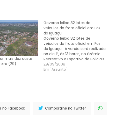
Governo leiloa 82 lotes de
veículos da frota oficial em Foz
do Iguaçu
Governo leiloa 82 lotes de
veículos da frota oficial em Foz
do Iguaçu A venda será realizada
no dia 1º, às 13 horas, no Grêmio
loar mais dez casas
Recreativo e Esportivo de Policiais
eira (29)
Militares O Governo do Paraná
29/09/2008
realiza em Foz do Iguaçu, na
Em "Assunto"
próxima quarta-feira (1º de
outubro), leilão de 82…
e no Facebook
Compartilhe no Twitter