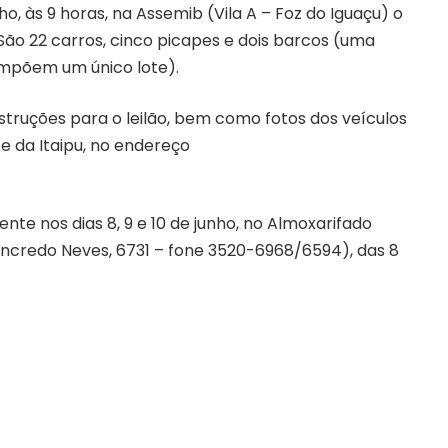
nho, às 9 horas, na Assemib (Vila A – Foz do Iguaçu) o
. São 22 carros, cinco picapes e dois barcos (uma
ompõem um único lote).
truções para o leilão, bem como fotos dos veículos
ite da Itaipu, no endereço
nte nos dias 8, 9 e 10 de junho, no Almoxarifado
 Tancredo Neves, 6731 – fone 3520-6968/6594), das 8