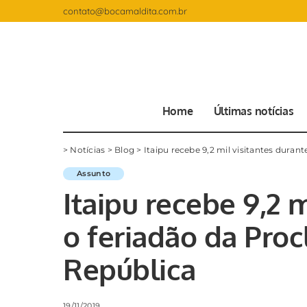
contato@bocamaldita.com.br
Home
Últimas notícias
>
Notícias
>
Blog
>
Itaipu recebe 9,2 mil visitantes dura
Assunto
Itaipu recebe 9,2 m
o feriadão da Pro
República
19/11/2019