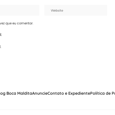
vez que eu comentar.
l.
.
log Boca Maldita
Anuncie
Contato e Expediente
Política de 