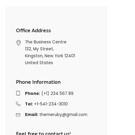
Office Address
The Business Centre
132, My Street,
Kingston, New York 12401
United States
Phone Information
Phone:
(+1) 234 567 89
Tel:
+1-541-234-3010
Email:
themeruby@gmail.com
Feel free to contact us!