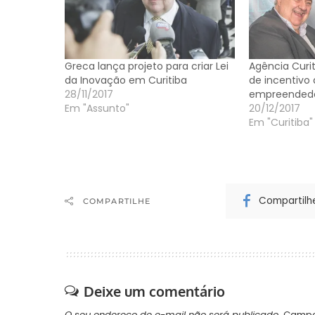
Greca lança projeto para criar Lei
Agência Curit
da Inovação em Curitiba
de incentivo
28/11/2017
empreended
Em "Assunto"
20/12/2017
Em "Curitiba"
Compartilh
COMPARTILHE
Deixe um comentário
O seu endereço de e-mail não será publicado.
Campo