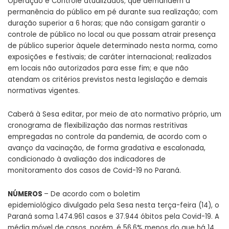
Operação e Controle atualizados; que demandem a
permanência do público em pé durante sua realização; com
duração superior a 6 horas; que não consigam garantir o
controle de público no local ou que possam atrair presença
de público superior àquele determinado nesta norma, como
exposições e festivais; de caráter internacional; realizados
em locais não autorizados para esse fim; e que não
atendam os critérios previstos nesta legislação e demais
normativas vigentes.
Caberá à Sesa editar, por meio de ato normativo próprio, um
cronograma de flexibilização das normas restritivas
empregadas no controle da pandemia, de acordo com o
avanço da vacinação, de forma gradativa e escalonada,
condicionado à avaliação dos indicadores de
monitoramento dos casos de Covid-19 no Paraná.
NÚMEROS
– De acordo com o
boletim
epidemiológico
divulgado pela Sesa nesta terça-feira (14), o
Paraná soma 1.474.961 casos e 37.944 óbitos pela Covid-19. A
média móvel de casos, porém, é 56,6% menos do que há 14