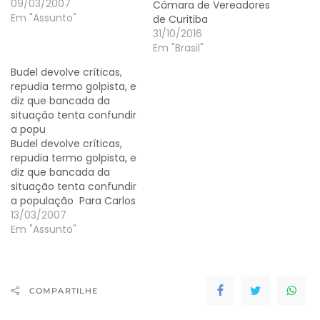
guerra dos aliados e
09/03/2007
Câmara de Vereadores
adversários do prefeito
Em "Assunto"
de Curitiba
da cidade, Paulo Mac
31/10/2016
Donald Ghisi (PDT), que
Em "Brasil"
tem como armas cinco
Budel devolve críticas,
comissões de inquérito
repudia termo golpista, e
instaladas anteontem.
diz que bancada da
Uma para investigar a
situação tenta confundir
administração anterior,…
a popu
Budel devolve críticas,
repudia termo golpista, e
diz que bancada da
situação tenta confundir
a população Para Carlos
Budel, reação de alguns
13/03/2007
vereadores só confirma
Em "Assunto"
a necessidade de
apuração dos fatos. E
que a falta de
transparência nos atos
COMPARTILHE
do Executivo gera
suspeitas ainda mais