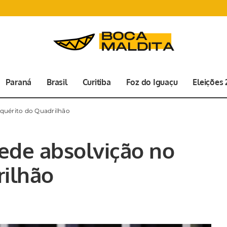
Paraná
Brasil
Curitiba
Foz do Iguaçu
Eleições
nquérito do Quadrilhão
ede absolvição no
rilhão