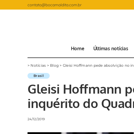
contato@bocamaldita.com.br
Home
Últimas notícias
>
Notícias
>
Blog
>
Gleisi Hoffmann pede absolvição no i
Brasil
Gleisi Hoffmann p
inquérito do Quad
24/12/2019