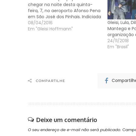
chegar na noite desta quinta-
feira, 7, no aeroporto Afonso Pena
em São José dos Pinhais. Indiciada
Gleisi, Lula, D
pela Polícia Federal e ré em
08/04/2016
Mantega e Pa
inquérito na STF, acusada de
Em "Gleisi Hoffmann"
organização 
corrupção passiva e por receber
24/11/2018
propinas de esquema na
Em "Brasil"
Petrobras, Gleisi é uma…
Compartilh
COMPARTILHE
Deixe um comentário
O seu endereço de e-mail não será publicado.
Campo