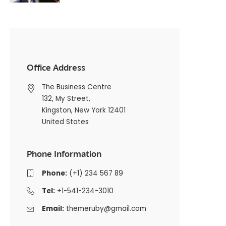
Office Address
The Business Centre
132, My Street,
Kingston, New York 12401
United States
Phone Information
Phone:
(+1) 234 567 89
Tel:
+1-541-234-3010
Email:
themeruby@gmail.com