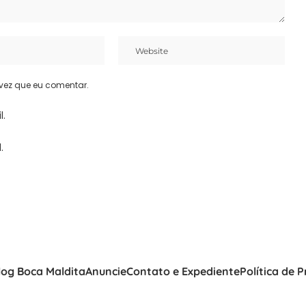
vez que eu comentar.
l.
.
log Boca Maldita
Anuncie
Contato e Expediente
Política de 