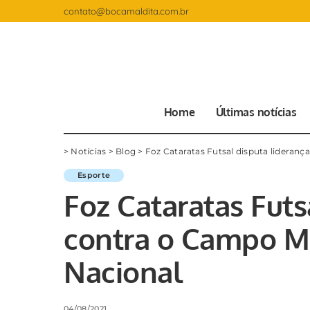
contato@bocamaldita.com.br
Home
Últimas notícias
>
Notícias
>
Blog
>
Foz Cataratas Futsal disputa lideran
Esporte
Foz Cataratas Futs
contra o Campo M
Nacional
04/08/2021