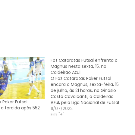
Foz Cataratas Futsal enfrenta o
Magnus nesta sexta, 15, no
Caldeirão Azul
O Foz Cataratas Poker Futsal
encara o Magnus, sexta-feira, 15
de julho, às 21 horas, no Ginásio
Costa Cavalcanti, o Caldeirão
 Poker Futsal
Azul, pela Liga Nacional de Futsal
 a torcida após 552
(LNF). Ingresso O torcedor do Foz
11/07/2022
Cataratas pode comprar o
Em "+"
ingresso online na loja virtual do
Azulão das 3 Fronteiras, o valor
promocional…