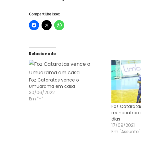
Compartilhe isso:
Relacionado
Foz Cataratas vence o
Umuarama em casa
30/06/2022
Em "+"
Foz Cataratas
reencontrará
dias
17/09/2021
Em "Assunto"