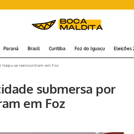
Paraná
Brasil
Curitiba
Foz do Iguaçu
Eleições
 Itaipu se reencontram em Foz
cidade submersa por
tram em Foz