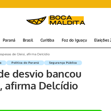
Paraná
Brasil
Curitiba
Foz do Iguaçu
Eleições
pesas de Gleisi, afirma Delcídio
ça
Política do Paraná
Segurança Pública
de desvio bancou
, afirma Delcídio