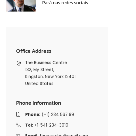
Pará nas redes sociais
Office Address
The Business Centre
132, My Street,
Kingston, New York 12401
United States
Phone Information
Phone:
(+1) 234 567 89
Tel:
+1-541-234-3010
Email:
themeruby@gmail.com