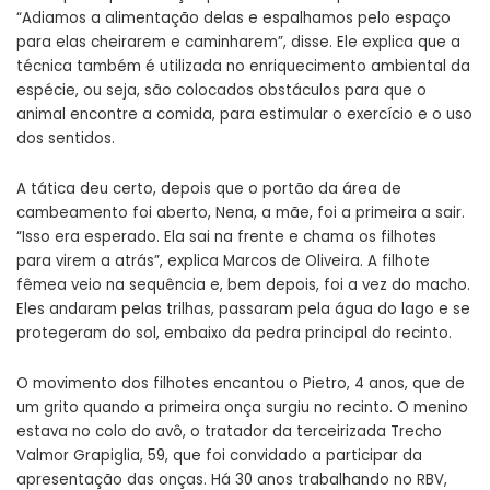
“Adiamos a alimentação delas e espalhamos pelo espaço
para elas cheirarem e caminharem”, disse. Ele explica que a
técnica também é utilizada no enriquecimento ambiental da
espécie, ou seja, são colocados obstáculos para que o
animal encontre a comida, para estimular o exercício e o uso
dos sentidos.
A tática deu certo, depois que o portão da área de
cambeamento foi aberto, Nena, a mãe, foi a primeira a sair.
“Isso era esperado. Ela sai na frente e chama os filhotes
para virem a atrás”, explica Marcos de Oliveira. A filhote
fêmea veio na sequência e, bem depois, foi a vez do macho.
Eles andaram pelas trilhas, passaram pela água do lago e se
protegeram do sol, embaixo da pedra principal do recinto.
O movimento dos filhotes encantou o Pietro, 4 anos, que de
um grito quando a primeira onça surgiu no recinto. O menino
estava no colo do avô, o tratador da terceirizada Trecho
Valmor Grapiglia, 59, que foi convidado a participar da
apresentação das onças. Há 30 anos trabalhando no RBV,