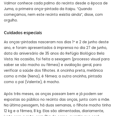
Valmor conhece cada palmo do recinto desde a época de
Juma, a primeira onça-pintada da Itaipu. “Quando
começamos, nem este recinto existia ainda”, disse, com
orgulho.
Cuidados especiais
As onças-pintadas nasceram nos dias 1º e 2 de junho deste
ano, e foram apresentados à imprensa no dia 27 de junho,
data do aniversário de 35 anos do Refúgio Biológico Bela
Vista. Na ocasião, foi feita a sexagem (processo visual para
saber se são macho ou fêmea) e avaliação geral, para
verificar a saúde dos filhotes. A oncinha preta, melânica
como a mãe (Nena), é fêmea; a outra oncinha, pintada
como o pai (Valente), é macho.
Após três meses, as onças passam bem e já podem ser
expostas ao público no recinto das onças, junto com a mãe.
Na última pesagem, há duas semanas, o filhote macho tinha
12 kg e a fêmea, 8 kg. Elas são alimentadas, diariamente,