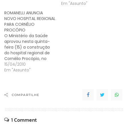
encontro também será o
Em "Assunto"
primeiro a ser
ROMANELLI ANUNCIA
coordenado pelo novo
NOVO HOSPITAL REGIONAL
presidente, o prefeito de
PARA CORNÉLIO
Bandeirantes, Celso Silva,
eleito por aclamação em
O Ministério da Saúde
7 de fevereiro…
aprovou nesta quinta-
feira (15) a construção
do hospital regional de
Cornélio Procópio, no
Norte do Paraná. A
15/04/2010
decisão foi tomada
Em "Assunto"
durante encontro, em
Brasília, entre o
governador Orlando
Pessuti e o ministro da
COMPARTILHE
Saúde, José Gomes
Temporão. O deputado
Luiz Claudio Romanelli
(PMDB) e o presidente…
1 Comment