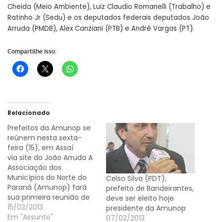
Cheida (Meio Ambiente), Luiz Claudio Romanelli (Trabalho) e
Ratinho Jr (Sedu) e os deputados federais deputados João
Arruda (PMDB), Alex Canziani (PTB) e André Vargas (PT).
Compartilhe isso:
Relacionado
Prefeitos da Amunop se
reúnem nesta sexta-
feira (15), em Assaí
via site do João Arruda A
Associação dos
Municípios do Norte do
Celso Silva (PDT),
Paraná (Amunop) fará
prefeito de Bandeirantes,
sua primeira reunião de
deve ser eleito hoje
2013 nesta sexta-feira
15/03/2013
presidente da Amunop
(15) em Assaí. O
Em "Assunto"
07/02/2013