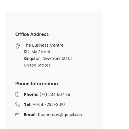
Office Address
The Business Centre
132, My Street,
Kingston, New York 12401
United States
Phone Information
Phone:
(+1) 234 567 89
Tel:
+1-541-234-3010
Email:
themeruby@gmail.com