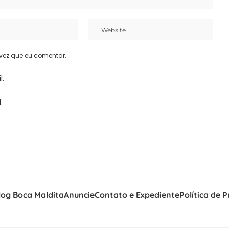
vez que eu comentar.
l.
.
log Boca Maldita
Anuncie
Contato e Expediente
Política de 