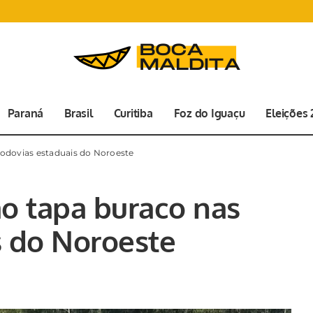
Paraná
Brasil
Curitiba
Foz do Iguaçu
Eleições
rodovias estaduais do Noroeste
ão tapa buraco nas
s do Noroeste