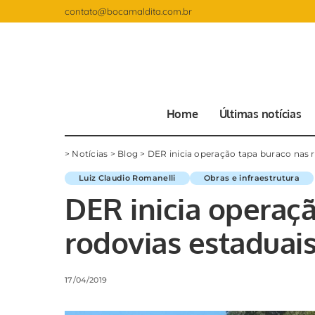
contato@bocamaldita.com.br
Home
Últimas notícias
>
Notícias
>
Blog
>
DER inicia operação tapa buraco nas 
Luiz Claudio Romanelli
Obras e infraestrutura
DER inicia operaç
rodovias estaduai
17/04/2019