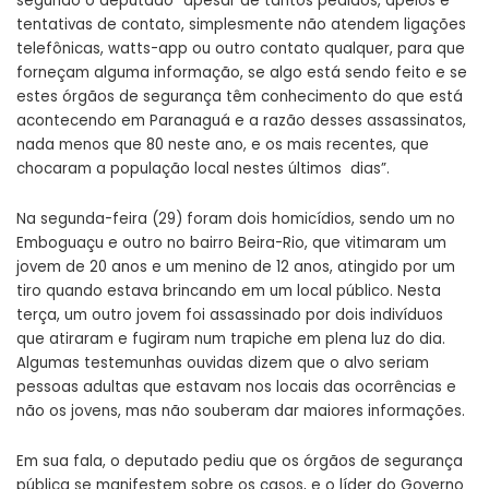
segundo o deputado “apesar de tantos pedidos, apelos e
tentativas de contato, simplesmente não atendem ligações
telefônicas, watts-app ou outro contato qualquer, para que
forneçam alguma informação, se algo está sendo feito e se
estes órgãos de segurança têm conhecimento do que está
acontecendo em Paranaguá e a razão desses assassinatos,
nada menos que 80 neste ano, e os mais recentes, que
chocaram a população local nestes últimos dias”.
Na segunda-feira (29) foram dois homicídios, sendo um no
Emboguaçu e outro no bairro Beira-Rio, que vitimaram um
jovem de 20 anos e um menino de 12 anos, atingido por um
tiro quando estava brincando em um local público. Nesta
terça, um outro jovem foi assassinado por dois indivíduos
que atiraram e fugiram num trapiche em plena luz do dia.
Algumas testemunhas ouvidas dizem que o alvo seriam
pessoas adultas que estavam nos locais das ocorrências e
não os jovens, mas não souberam dar maiores informações.
Em sua fala, o deputado pediu que os órgãos de segurança
pública se manifestem sobre os casos, e o líder do Governo