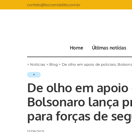
contato@bocamaldita.com.br
Home
Últimas notícias
>
Notícias
>
Blog
>
De olho em apoio de policiais, Bolson
+
De olho em apoio d
Bolsonaro lança p
para forças de se
13/09/2021