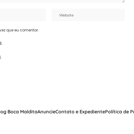
vez que eu comentar.
l.
.
log Boca Maldita
Anuncie
Contato e Expediente
Política de 