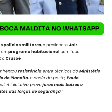
s polícias militares
, o presidente
Jair
, um
programa habitacional
com foco
iz a
Crusoé
.
enfrentou
resistência
entre técnicos do
Ministério
io do Planalto
, o chefe da pasta,
Paulo
l. A iniciativa prevê
juros mais baixos e
ntes das forças de segurança
.”