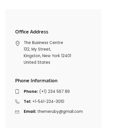
Office Address
The Business Centre
132, My Street,
Kingston, New York 12401
United States
Phone Information
Phone:
(+1) 234 567 89
Tel:
+1-541-234-3010
Email:
themeruby@gmail.com