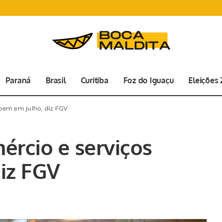
Paraná
Brasil
Curitiba
Foz do Iguaçu
Eleições
bem em julho, diz FGV
ércio e serviços
iz FGV