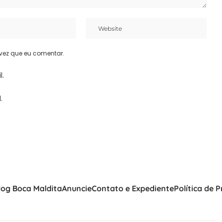
vez que eu comentar.
l.
.
log Boca Maldita
Anuncie
Contato e Expediente
Política de 