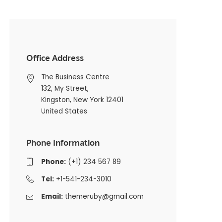
Office Address
The Business Centre
132, My Street,
Kingston, New York 12401
United States
Phone Information
Phone:
(+1) 234 567 89
Tel:
+1-541-234-3010
Email:
themeruby@gmail.com