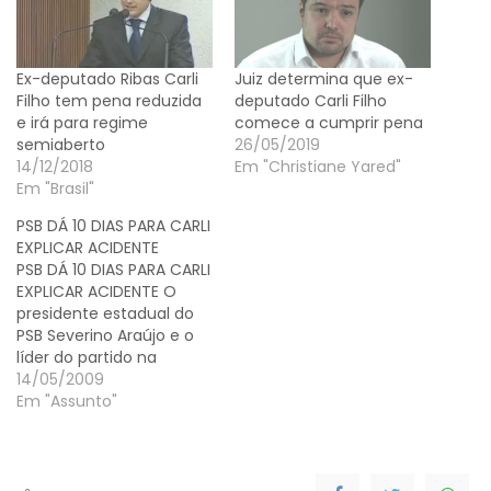
Ex-deputado Ribas Carli
Juiz determina que ex-
Filho tem pena reduzida
deputado Carli Filho
e irá para regime
comece a cumprir pena
semiaberto
26/05/2019
14/12/2018
Em "Christiane Yared"
Em "Brasil"
PSB DÁ 10 DIAS PARA CARLI
EXPLICAR ACIDENTE
PSB DÁ 10 DIAS PARA CARLI
EXPLICAR ACIDENTE O
presidente estadual do
PSB Severino Araújo e o
líder do partido na
Assembleia, Reni Pereira,
14/05/2009
enviaram ofício ao
Em "Assunto"
presidente nacional do
PSB, Eduardo Campos,
informando o ocorrido
com o deputado Luiz