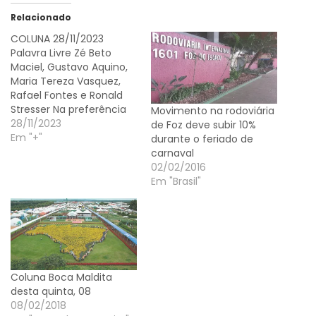
Relacionado
COLUNA 28/11/2023
Palavra Livre Zé Beto
Maciel, Gustavo Aquino,
Maria Tereza Vasquez,
Rafael Fontes e Ronald
Stresser Na preferência
Movimento na rodoviária
Mesmo com a
28/11/2023
de Foz deve subir 10%
preferência por praias no
Em "+"
durante o feriado de
final do ano, Foz do
carnaval
Iguaçu está entre os 10
02/02/2016
destinos turísticos
Em "Brasil"
preferidos pelos
brasileiros para passar as
festas de final de ano no
país, aponta…
Coluna Boca Maldita
desta quinta, 08
08/02/2018