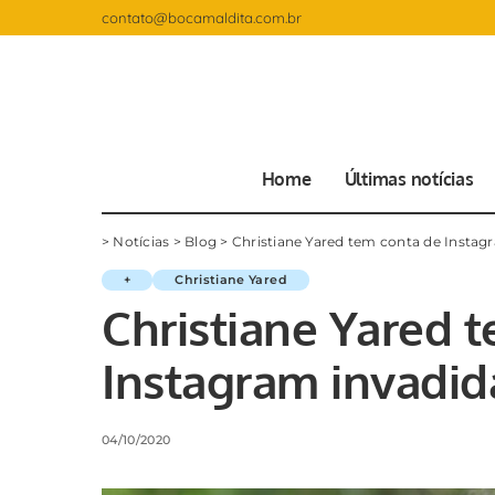
contato@bocamaldita.com.br
Home
Últimas notícias
>
Notícias
>
Blog
>
Christiane Yared tem conta de Instag
+
Christiane Yared
Christiane Yared 
Instagram invadid
04/10/2020