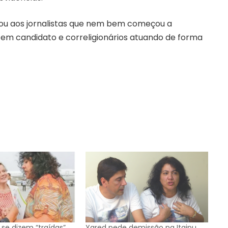
ou aos jornalistas que nem bem começou a
á tem candidato e correligionários atuando de forma
i se dizem “traídas”
Yared pede demissão na Itaipu