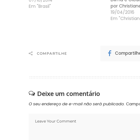
PTN. Yared fez 139.854 votos. Gleisi
07/10/2014
por Christian
112.729 votos. As informações são
Em "Brasil"
19/04/2016
do Fábio Campana.
Em "Christian
Compartilh
COMPARTILHE
Deixe um comentário
O seu endereço de e-mail não será publicado.
Campo