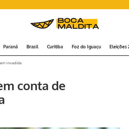
Paraná
Brasil
Curitiba
Foz do Iguaçu
Eleições
ram invadida
tem conta de
a